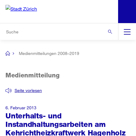
N
S
Zur Bereichsauswahl
Zur Hilfsnavigation
Zum Inhalt
Zur Suche
Suche
Global
Navigation
Medienmitteilungen 2008–2019
[no
title]
Medienmitteilung
Seite vorlesen
6. Februar 2013
Unterhalts- und
Instandhaltungsarbeiten am
Kehrichtheizkraftwerk Hagenholz