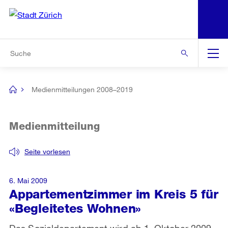
N
S
Zur Bereichsauswahl
Zur Hilfsnavigation
Zum Inhalt
Zur Suche
Suche
Global
Navigation
Medienmitteilungen 2008–2019
[no
title]
Medienmitteilung
Seite vorlesen
6. Mai 2009
Appartementzimmer im Kreis 5 für
«Begleitetes Wohnen»
Das Sozialdepartement wird ab 1. Oktober 2009