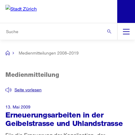
N
S
Zur Bereichsauswahl
Zur Hilfsnavigation
Zum Inhalt
Zur Suche
Suche
Global
Navigation
Medienmitteilungen 2008–2019
[no
title]
Medienmitteilung
Seite vorlesen
13. Mai 2009
Erneuerungsarbeiten in der
Geibelstrasse und Uhlandstrasse
Für die Erneuerung der Kanalisation, der