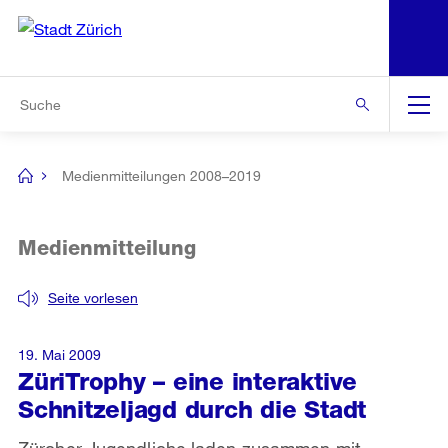
N
S
Zur Bereichsauswahl
Zur Hilfsnavigation
Zum Inhalt
Zur Suche
Suche
Global
Navigation
Medienmitteilungen 2008–2019
[no
title]
Medienmitteilung
Seite vorlesen
19. Mai 2009
ZüriTrophy – eine interaktive
Schnitzeljagd durch die Stadt
Zürcher Jugendliche laden zusammen mit