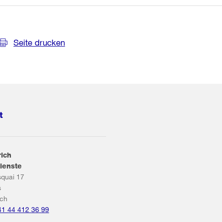
Seite drucken
t
rich
ienste
squai 17
s
ich
41 44 412 36 99