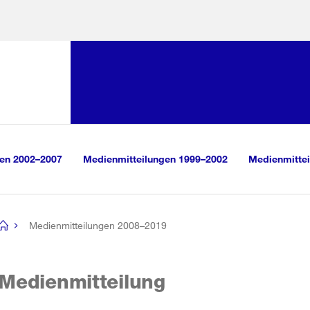
Sprunglink:
Navigation
sauswahl
vigation
m Inhalt
r Suche
gen 2002–2007
Medienmitteilungen 1999–2002
Medienmittei
Medienmitteilungen 2008–2019
[no
title]
Medienmitteilung