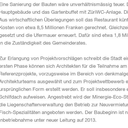
Eine Sanierung der Bauten wäre unverhältnismässig teuer. D
Hauptgebäude und das Gartenbuffet mit ZüriWC-Anlage. Die
Aus wirtschaftlichen Überlegungen soll das Restaurant künf
Kosten von etwa 8,5 Millionen Franken gerechnet. Gleichze
gesetzt und die Ufermauer erneuert. Dafür sind etwa 1,8 Mill
in die Zuständigkeit des Gemeinderates.
Zur Erlangung von Projektvorschlägen schreibt die Stadt ei
ersten Phase können sich Architekten für die Teilnahme a
Referenzprojekte, vorzugsweise im Bereich von denkmalge
Architekturteams ausgewählt und zum Projektwettbewerb ei
ursprünglichen Form erstellt werden. Er soll insbesondere 
Schilfdach aufweisen. Angestrebt wird der Minergie-Eco
die Liegenschaftenverwaltung den Betrieb zur Neuvermietu
Fisch-Spezialitäten angeboten werden. Der Baubeginn ist 
Inbetriebnahme unter neuer Leitung auf 2013.