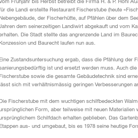
Vom Frühjahr bis Herbst betreibt die Firma H. & P. Hohl A
für die Landi erstellte Restaurant Fischerstube (heute «Fisc
Nebengebäude, der Fischerhütte, auf Pfählen über dem See.
Jahren dem seinerzeitigen Landiwirt abgekauft und vom Ka
erhalten. Die Stadt stellte das angrenzende Land im Baurech
Konzession und Baurecht laufen nun aus.
Eine Zustandsuntersuchung ergab, dass die Pfählung der F
sanierungsbedürftig ist und ersetzt werden muss. Auch die
Fischerstube sowie die gesamte Gebäudetechnik sind erneu
lässt sich mit verhältnismässig geringen Verbesserungen a
Die Fischerstube mit dem wuchtigen schilfbedeckten Walm
ursprünglichen Form, aber teilweise mit neuen Materialien w
ursprünglichem Schilfdach erhalten geblieben. Das Gartenb
Etappen aus- und umgebaut, bis es 1978 seine heutige For