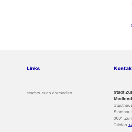
Links
Kontak
Stadt Zü
stadt-zuerich.ch/medien
Mediend
Stadthau
Stadthau
8001
Zür
Telefon
+