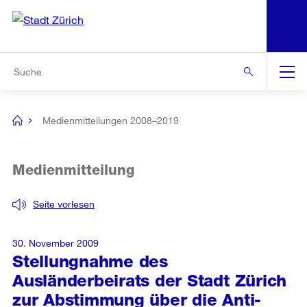
N
S
Zur Bereichsauswahl
Zur Hilfsnavigation
Zum Inhalt
Zur Suche
Suche
Global
Navigation
Medienmitteilungen 2008–2019
[no
title]
Medienmitteilung
Seite vorlesen
30. November 2009
Stellungnahme des
Ausländerbeirats der Stadt Zürich
zur Abstimmung über die Anti-