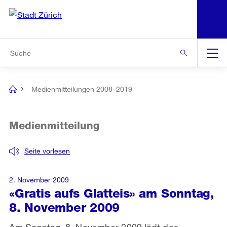
N
S
Zur Bereichsauswahl
Zur Hilfsnavigation
Zum Inhalt
Zur Suche
Suche
Global
Navigation
Medienmitteilungen 2008–2019
[no
title]
Medienmitteilung
Seite vorlesen
2. November 2009
«Gratis aufs Glatteis» am Sonntag,
8. November 2009
Am Sonntag, 8. November 2009 lädt das