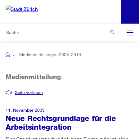
N
S
Zur Bereichsauswahl
Zur Hilfsnavigation
Zum Inhalt
Zur Suche
Suche
Global
Navigation
Medienmitteilungen 2008–2019
[no
title]
Medienmitteilung
Seite vorlesen
11. November 2009
Neue Rechtsgrundlage für die
Arbeitsintegration
Der Stadtrat unterbreitet dem Gemeinderat eine