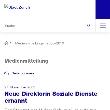
N
S
Zur Bereichsauswahl
Zur Hilfsnavigation
Zum Inhalt
Zur Suche
Suche
Global
Navigation
Medienmitteilungen 2008–2019
[no
title]
Medienmitteilung
Seite vorlesen
27. November 2009
Neue Direktorin Soziale Dienste
ernannt
Der Stadtrat hat Mirjam Schlup Villaverde zur