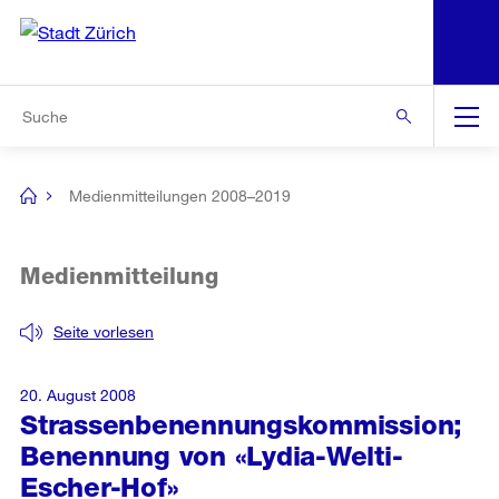
N
S
Zur Bereichsauswahl
Zur Hilfsnavigation
Zum Inhalt
Zur Suche
Suche
Global
Navigation
Medienmitteilungen 2008–2019
[no
title]
Medienmitteilung
Seite vorlesen
20. August 2008
Strassenbenennungskommission;
Benennung von «Lydia-Welti-
Escher-Hof»