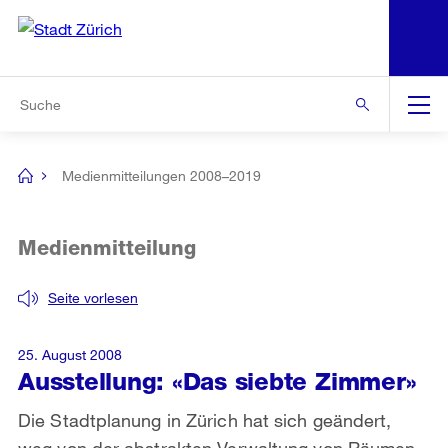
N
S
Zur Bereichsauswahl
Zur Hilfsnavigation
Zum Inhalt
Zur Suche
Suche
Global
Navigation
Medienmitteilungen 2008–2019
[no
title]
Medienmitteilung
Seite vorlesen
25. August 2008
Ausstellung: «Das siebte Zimmer»
Die Stadtplanung in Zürich hat sich geändert,
weg von der abstrakten Verwaltung von Räumen