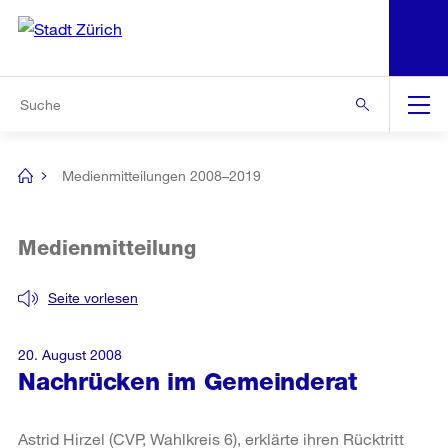
N
S
Zur Bereichsauswahl
Zur Hilfsnavigation
Zum Inhalt
Zur Suche
Suche
Global
Navigation
Medienmitteilungen 2008–2019
[no
title]
Medienmitteilung
Seite vorlesen
20. August 2008
Nachrücken im Gemeinderat
Astrid Hirzel (CVP, Wahlkreis 6), erklärte ihren Rücktritt