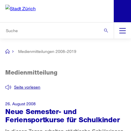
N
S
Zur Bereichsauswahl
Zur Hilfsnavigation
Zum Inhalt
Zur Suche
Suche
Global
Navigation
Medienmitteilungen 2008–2019
[no
title]
Medienmitteilung
Seite vorlesen
26. August 2008
Neue Semester- und
Feriensportkurse für Schulkinder
In diesen Tagen erhalten städtische Schülerinnen