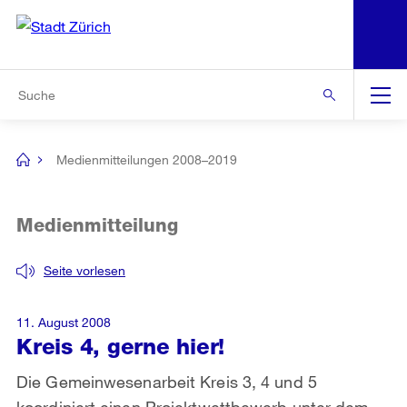
N
S
Zur Bereichsauswahl
Zur Hilfsnavigation
Zum Inhalt
Zur Suche
Suche
Global
Navigation
Medienmitteilungen 2008–2019
[no
title]
Medienmitteilung
Seite vorlesen
11. August 2008
Kreis 4, gerne hier!
Die Gemeinwesenarbeit Kreis 3, 4 und 5
koordiniert einen Projektwettbewerb unter dem