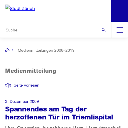
N
S
Zur Bereichsauswahl
Zur Hilfsnavigation
Zum Inhalt
Zur Suche
Suche
Global
Navigation
Medienmitteilungen 2008–2019
[no
title]
Medienmitteilung
Seite vorlesen
3. Dezember 2009
Spannendes am Tag der
herzoffenen Tür im Triemlispital
Live-Operation, begehbares Herz, Herzultraschall