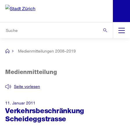
N
S
Zur Bereichsauswahl
Zur Hilfsnavigation
Zum Inhalt
Zur Suche
Suche
Global
Navigation
Medienmitteilungen 2008–2019
[no
title]
Medienmitteilung
Seite vorlesen
11. Januar 2011
Verkehrsbeschränkung
Scheideggstrasse