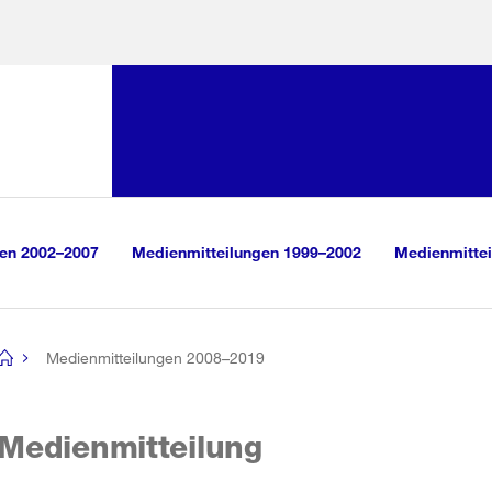
Sprunglink:
Navigation
sauswahl
vigation
m Inhalt
r Suche
gen 2002–2007
Medienmitteilungen 1999–2002
Medienmittei
Medienmitteilungen 2008–2019
[no
title]
Medienmitteilung