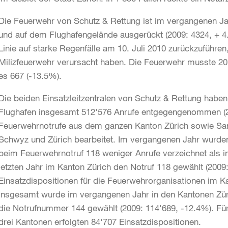
Die Feuerwehr von Schutz & Rettung ist im vergangenen Jah
und auf dem Flughafengelände ausgerückt (2009: 4324, + 4.
Linie auf starke Regenfälle am 10. Juli 2010 zurückzuführen
Milizfeuerwehr verursacht haben. Die Feuerwehr musste 2
es 667 (-13.5%).
Die beiden Einsatzleitzentralen von Schutz & Rettung habe
Flughafen insgesamt 512'576 Anrufe entgegengenommen (20
Feuerwehrnotrufe aus dem ganzen Kanton Zürich sowie San
Schwyz und Zürich bearbeitet. Im vergangenen Jahr wurden
beim Feuerwehrnotruf 118 weniger Anrufe verzeichnet als i
letzten Jahr im Kanton Zürich den Notruf 118 gewählt (2009:
Einsatzdispositionen für die Feuerwehrorganisationen im K
Insgesamt wurde im vergangenen Jahr in den Kantonen Zü
die Notrufnummer 144 gewählt (2009: 114'689, -12.4%). Fü
drei Kantonen erfolgten 84'707 Einsatzdispositionen.