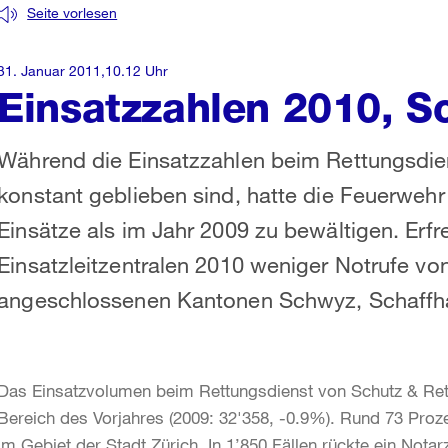
Seite vorlesen
31. Januar 2011,10.12 Uhr
Einsatzzahlen 2010, S
Während die Einsatzzahlen beim Rettungsdien
konstant geblieben sind, hatte die Feuerwehr
Einsätze als im Jahr 2009 zu bewältigen. Erf
Einsatzleitzentralen 2010 weniger Notrufe vo
angeschlossenen Kantonen Schwyz, Schaffh
Das Einsatzvolumen beim Rettungsdienst von Schutz & Rettu
Bereich des Vorjahres (2009: 32'358, -0.9%). Rund 73 Proze
im Gebiet der Stadt Zürich. In 1’850 Fällen rückte ein Notar