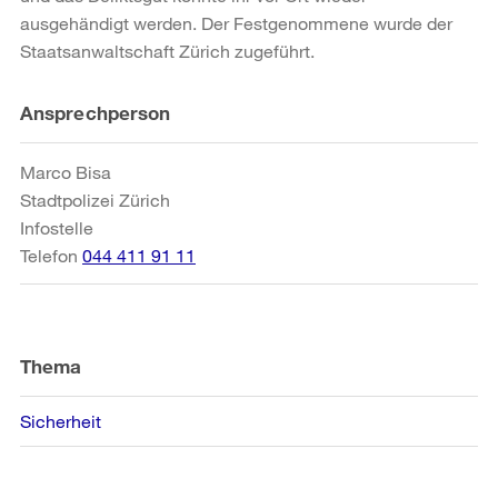
ausgehändigt werden. Der Festgenommene wurde der
Staatsanwaltschaft Zürich zugeführt.
Weitere
Ansprechperson
Informationen
Marco Bisa
Stadtpolizei Zürich
Infostelle
Telefon
044 411 91 11
Thema
Sicherheit