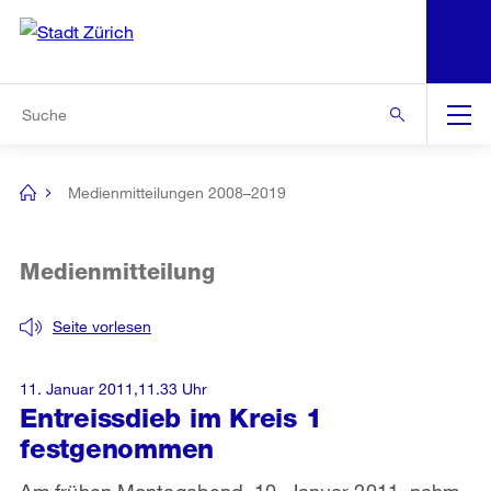
N
S
Zur Bereichsauswahl
Zur Hilfsnavigation
Zum Inhalt
Zur Suche
Suche
Global
Navigation
Medienmitteilungen 2008–2019
[no
title]
Medienmitteilung
Seite vorlesen
11. Januar 2011,11.33 Uhr
Entreissdieb im Kreis 1
festgenommen
Am frühen Montagabend, 10. Januar 2011, nahm