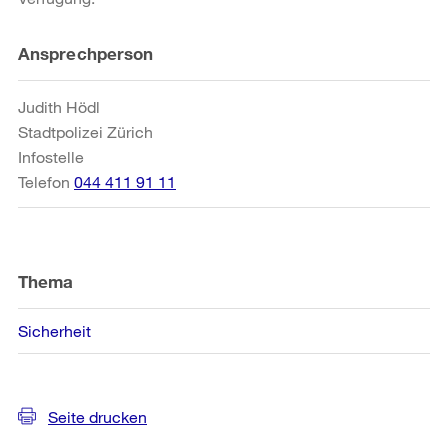
Weitere
Ansprechperson
Informationen
Judith Hödl
Stadtpolizei Zürich
Infostelle
Telefon
044 411 91 11
Thema
Sicherheit
Seite drucken