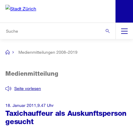
N
S
Zur Bereichsauswahl
Zur Hilfsnavigation
Zum Inhalt
Zur Suche
Suche
Global
Navigation
Medienmitteilungen 2008–2019
[no
title]
Medienmitteilung
Seite vorlesen
18. Januar 2011,9.47 Uhr
Taxichauffeur als Auskunftsperson
gesucht