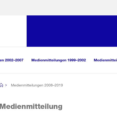
Sprunglink:
Navigation
sauswahl
vigation
m Inhalt
r Suche
gen 2002–2007
Medienmitteilungen 1999–2002
Medienmittei
Medienmitteilungen 2008–2019
[no
title]
Medienmitteilung