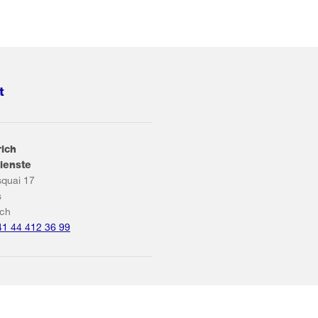
t
rich
ienste
squai 17
s
ich
41 44 412 36 99