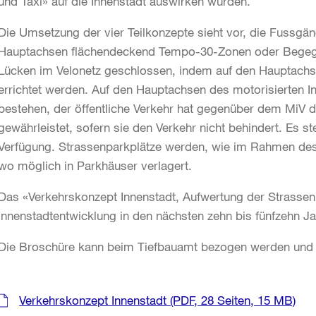
und Taxi» auf die Innenstadt auswirken würden.
Die Umsetzung der vier Teilkonzepte sieht vor, die Fussgä
Hauptachsen flächendeckend Tempo-30-Zonen oder Begeg
Lücken im Velonetz geschlossen, indem auf den Hauptach
errichtet werden. Auf den Hauptachsen des motorisierten In
bestehen, der öffentliche Verkehr hat gegenüber dem MiV de
gewährleistet, sofern sie den Verkehr nicht behindert. Es s
Verfügung. Strassenparkplätze werden, wie im Rahmen de
wo möglich in Parkhäuser verlagert.
Das «Verkehrskonzept Innenstadt, Aufwertung der Strassen
Innenstadtentwicklung in den nächsten zehn bis fünfzehn Ja
Die Broschüre kann beim Tiefbauamt bezogen werden und s
Weitere
Verkehrskonzept Innenstadt
(PDF, 28 Seiten, 15 MB)