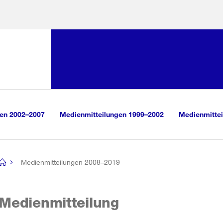
Sprunglink:
Navigation
sauswahl
vigation
m Inhalt
r Suche
gen 2002–2007
Medienmitteilungen 1999–2002
Medienmittei
Medienmitteilungen 2008–2019
[no
title]
Medienmitteilung