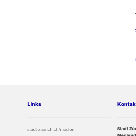
Links
Kontak
Stadt Zü
stadt-zuerich.ch/medien
Mediend