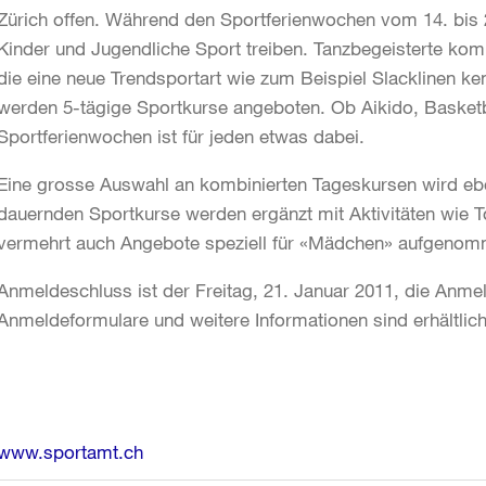
Zürich offen. Während den Sportferienwochen vom 14. bis
Kinder und Jugendliche Sport treiben. Tanzbegeisterte kom
die eine neue Trendsportart wie zum Beispiel Slacklinen ke
werden 5-tägige Sportkurse angeboten. Ob Aikido, Basketb
Sportferienwochen ist für jeden etwas dabei.
Eine grosse Auswahl an kombinierten Tageskursen wird ebe
dauernden Sportkurse werden ergänzt mit Aktivitäten wie
vermehrt auch Angebote speziell für «Mädchen» aufgenom
Anmeldeschluss ist der Freitag, 21. Januar 2011, die Anm
Anmeldeformulare und weitere Informationen sind erhältlic
Weitere
www.sportamt.ch
Informationen