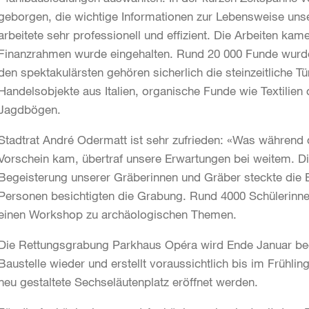
geborgen, die wichtige Informationen zur Lebensweise uns
arbeitete sehr professionell und effizient. Die Arbeiten ka
Finanzrahmen wurde eingehalten. Rund 20 000 Funde wur
den spektakulärsten gehören sicherlich die steinzeitliche Tü
Handelsobjekte aus Italien, organische Funde wie Textilien
Jagdbögen.
Stadtrat André Odermatt ist sehr zufrieden: «Was währen
Vorschein kam, übertraf unsere Erwartungen bei weitem. D
Begeisterung unserer Gräberinnen und Gräber steckte die B
Personen besichtigten die Grabung. Rund 4000 Schülerinn
einen Workshop zu archäologischen Themen.
Die Rettungsgrabung Parkhaus Opéra wird Ende Januar be
Baustelle wieder und erstellt voraussichtlich bis im Frühli
neu gestaltete Sechseläutenplatz eröffnet werden.