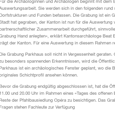
Für die Archäologinnen und Archäologen beginnt mit dem 
Auswertungsarbeit. Sie werden sich in den folgenden rund 
Dorfstrukturen und Funden befassen. Die Grabung ist ein 
Stadt hat gegraben, der Kanton ist nun für die Auswertung 
partnerschaftlicher Zusammenarbeit durchgeführt, sinnvolle
Grabung Hand anlegten», erklärt Kantonsarchäologe Beat E
trägt der Kanton. Für eine Auswertung in diesem Rahmen r
Die Grabung Parkhaus soll nicht in Vergessenheit geraten.
zu besonders spannenden Erkenntnissen, wird die Öffentlich
Parkhaus ist ein archäologisches Fenster geplant, wo die
originales Schichtprofil ansehen können.
Bevor die Grabung endgültig abgeschlossen ist, hat die Öff
11.00 und 20.00 Uhr im Rahmen eines «Tages des offenen
Reste der Pfahlbausiedlung Opéra zu besichtigen. Das Grab
Fragen stehen Fachleute zur Verfügung