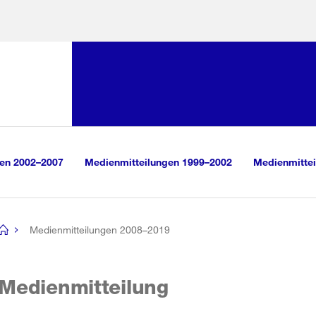
Sprunglink:
Navigation
sauswahl
vigation
m Inhalt
r Suche
gen 2002–2007
Medienmitteilungen 1999–2002
Medienmittei
Medienmitteilungen 2008–2019
[no
title]
Medienmitteilung