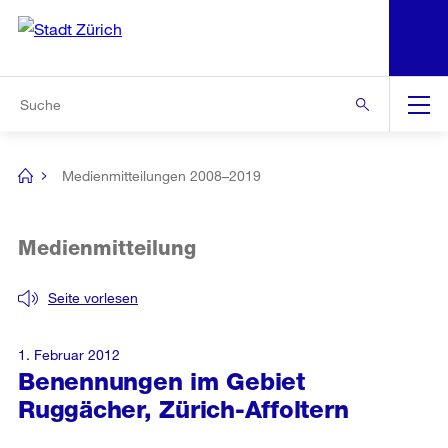
N
S
Zur Bereichsauswahl
Zur Hilfsnavigation
Zum Inhalt
Zur Suche
Suche
Global
Navigation
Medienmitteilungen 2008–2019
[no
title]
Medienmitteilung
Seite vorlesen
1. Februar 2012
Benennungen im Gebiet
Ruggächer, Zürich-Affoltern