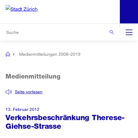
N
S
Zur Bereichsauswahl
Zur Hilfsnavigation
Zum Inhalt
Zur Suche
Suche
Global
Navigation
Medienmitteilungen 2008–2019
[no
title]
Medienmitteilung
Seite vorlesen
13. Februar 2012
Verkehrsbeschränkung Therese-
Giehse-Strasse