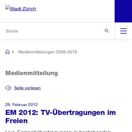
N
S
Zur Bereichsauswahl
Zur Hilfsnavigation
Zum Inhalt
Zur Suche
Suche
Global
Navigation
Medienmitteilungen 2008–2019
[no
title]
Medienmitteilung
Seite vorlesen
29. Februar 2012
EM 2012: TV-Übertragungen im
Freien
Live-Fernsehübertragungen in bestehenden