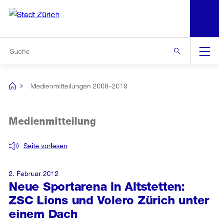
N
S
Zur Bereichsauswahl
Zur Hilfsnavigation
Zum Inhalt
Zur Suche
Suche
Global
Navigation
Medienmitteilungen 2008–2019
[no
title]
Medienmitteilung
Seite vorlesen
2. Februar 2012
Neue Sportarena in Altstetten:
ZSC Lions und Volero Zürich unter
einem Dach