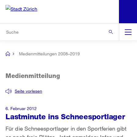
N
S
Zur Bereichsauswahl
Zur Hilfsnavigation
Zum Inhalt
Zur Suche
Suche
Global
Navigation
Medienmitteilungen 2008–2019
[no
title]
Medienmitteilung
Seite vorlesen
6. Februar 2012
Lastminute ins Schneesportlager
Für die Schneesportlager in den Sportferien gibt
es noch freie Plätze. Jetzt anmelden: Infos und