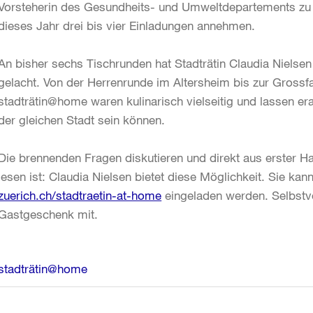
Vorsteherin des Gesundheits- und Umweltdepartements zu 
dieses Jahr drei bis vier Einladungen annehmen.
An bisher sechs Tischrunden hat Stadträtin Claudia Nielsen
gelacht. Von der Herrenrunde im Altersheim bis zur Grossf
stadträtin@home waren kulinarisch vielseitig und lassen er
der gleichen Stadt sein können.
Die brennenden Fragen diskutieren und direkt aus erster Ha
lesen ist: Claudia Nielsen bietet diese Möglichkeit. Sie ka
zuerich.ch/stadtraetin-at-home
eingeladen werden. Selbstve
Gastgeschenk mit.
Weitere
stadträtin@home
Informationen