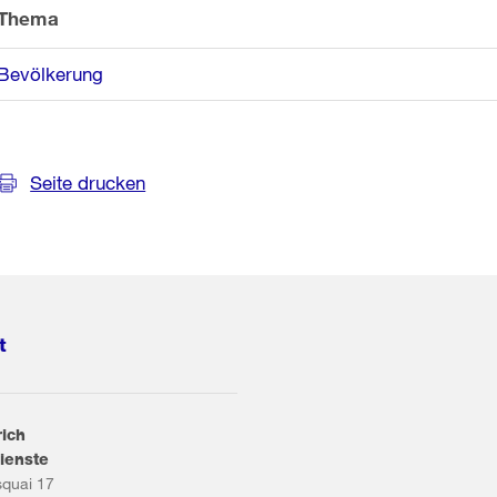
Thema
Bevölkerung
Seite drucken
t
rich
ienste
squai 17