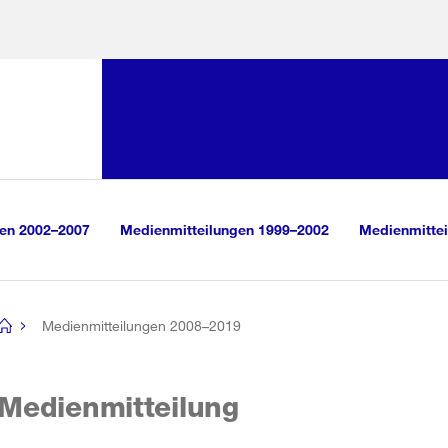
Sprunglink:
Navigation
sauswahl
vigation
m Inhalt
r Suche
gen 2002–2007
Medienmitteilungen 1999–2002
Medienmittei
Medienmitteilungen 2008–2019
[no
title]
Medienmitteilung