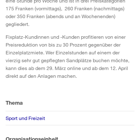
eine Stunde pro Woche und ist in drei Preiskategorien
175 Franken (vormittags), 260 Franken (nachmittags)
oder 350 Franken (abends und an Wochenenden)
gegliedert.
Fixplatz-Kundinnen und -Kunden profitieren von einer
Preisreduktion von bis zu 30 Prozent gegenüber der
Einzelplatzmiete. Wer Einzelstunden auf einem der
vierzig sehr gut gepflegten Sandplätze buchen möchte,
kann dies ab dem 29. März online und ab dem 12. April
direkt auf den Anlagen machen.
Weitere
Informationen
Thema
Sport und Freizeit
Organisationseinheit