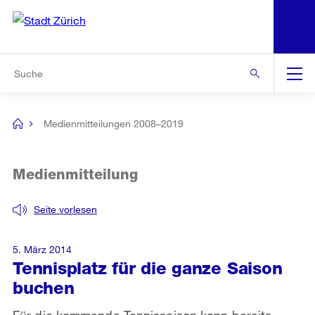
N
S
Zur Bereichsauswahl
Zur Hilfsnavigation
Zum Inhalt
Zur Suche
Suche
Global
Navigation
Medienmitteilungen 2008–2019
[no
title]
Medienmitteilung
Seite vorlesen
5. März 2014
Tennisplatz für die ganze Saison
buchen
Für die kommende Tennissaison kann bereits