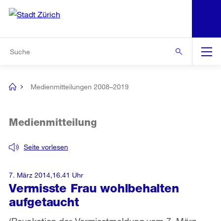
N
S
Zur Bereichsauswahl
Zur Hilfsnavigation
Zum Inhalt
Zur Suche
Suche
Global
Navigation
Medienmitteilungen 2008–2019
[no
title]
Medienmitteilung
Seite vorlesen
7. März 2014,16.41 Uhr
Vermisste Frau wohlbehalten
aufgetaucht
(Revokation der Vermisstmeldung vom 7. März