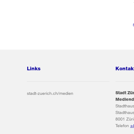
Links
Kontak
Stadt Zü
stadt-zuerich.ch/medien
Mediend
Stadthau
Stadthau
8001
Zür
Telefon
+