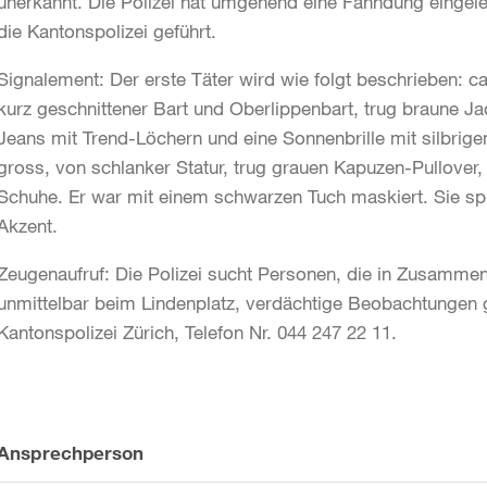
unerkannt. Die Polizei hat umgehend eine Fahndung eingele
die Kantonspolizei geführt.
Signalement: Der erste Täter wird wie folgt beschrieben: ca
kurz geschnittener Bart und Oberlippenbart, trug braune Jac
Jeans mit Trend-Löchern und eine Sonnenbrille mit silbrige
gross, von schlanker Statur, trug grauen Kapuzen-Pullove
Schuhe. Er war mit einem schwarzen Tuch maskiert. Sie s
Akzent.
Zeugenaufruf: Die Polizei sucht Personen, die in Zusammenh
unmittelbar beim Lindenplatz, verdächtige Beobachtungen 
Kantonspolizei Zürich, Telefon Nr. 044 247 22 11.
Weitere
Ansprechperson