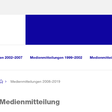
Sprunglink:
Navigation
sauswahl
vigation
m Inhalt
r Suche
gen 2002–2007
Medienmitteilungen 1999–2002
Medienmittei
Medienmitteilungen 2008–2019
[no
title]
Medienmitteilung