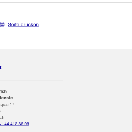
Seite drucken
t
rich
ienste
squai 17
s
ich
41 44 412 36 99