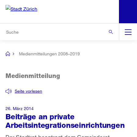
N
S
Zur Bereichsauswahl
Zur Hilfsnavigation
Zum Inhalt
Zur Suche
Suche
Global
Navigation
Medienmitteilungen 2008–2019
[no
title]
Medienmitteilung
Seite vorlesen
26. März 2014
Beiträge an private
Arbeitsintegrationseinrichtungen
Der Stadtrat beantragt dem Gemeinderat