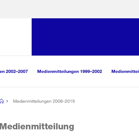
Sprunglink:
Navigation
sauswahl
vigation
m Inhalt
r Suche
gen 2002–2007
Medienmitteilungen 1999–2002
Medienmittei
Medienmitteilungen 2008–2019
[no
title]
Medienmitteilung