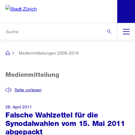
N
S
Zur Bereichsauswahl
Zur Hilfsnavigation
Zum Inhalt
Zur Suche
Suche
Global
Navigation
Medienmitteilungen 2008–2019
[no
title]
Medienmitteilung
Seite vorlesen
28. April 2011
Falsche Wahlzettel für die
Synodalwahlen vom 15. Mai 2011
abgepackt