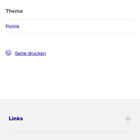
Weitere
Informationen
Thema
Politik
Seite drucken
Links