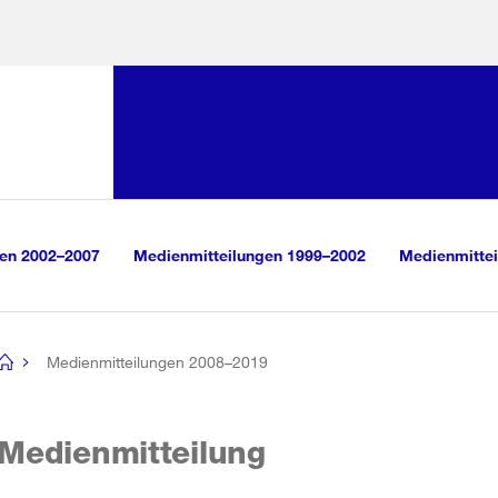
Sprunglink:
Navigation
sauswahl
vigation
m Inhalt
r Suche
gen 2002–2007
Medienmitteilungen 1999–2002
Medienmittei
Medienmitteilungen 2008–2019
[no
title]
Medienmitteilung