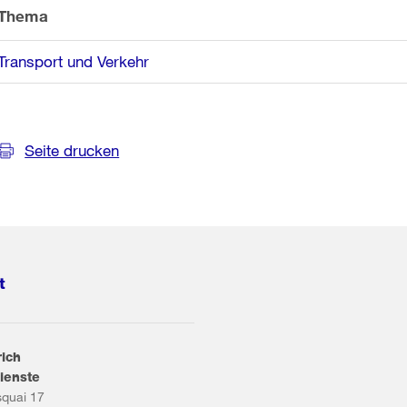
Thema
Transport und Verkehr
Seite drucken
t
rich
ienste
squai 17