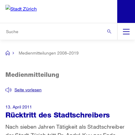
N
S
Zur Bereichsauswahl
Zur Hilfsnavigation
Zum Inhalt
Zur Suche
Suche
Global
Navigation
Medienmitteilungen 2008–2019
[no
title]
Medienmitteilung
Seite vorlesen
13. April 2011
Rücktritt des Stadtschreibers
Nach sieben Jahren Tätigkeit als Stadtschreiber
der Stadt Zürich tritt Dr. André Kuy per Ende