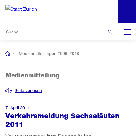
N
S
Zur Bereichsauswahl
Zur Hilfsnavigation
Zum Inhalt
Zur Suche
Suche
Global
Navigation
Medienmitteilungen 2008–2019
[no
title]
Medienmitteilung
Seite vorlesen
7. April 2011
Verkehrsmeldung Sechseläuten
2011
Verkehrsvorschriften Sechseläuten