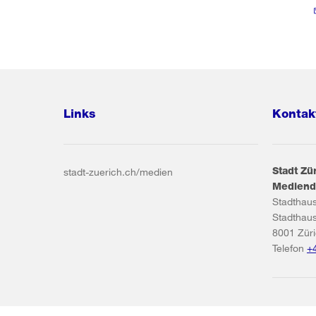
Links
Kontak
Stadt Zü
stadt-zuerich.ch/medien
Mediend
Stadthau
Stadthau
8001
Zür
Telefon
+