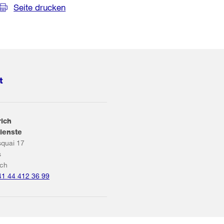
Seite drucken
t
rich
ienste
squai 17
s
ich
41 44 412 36 99