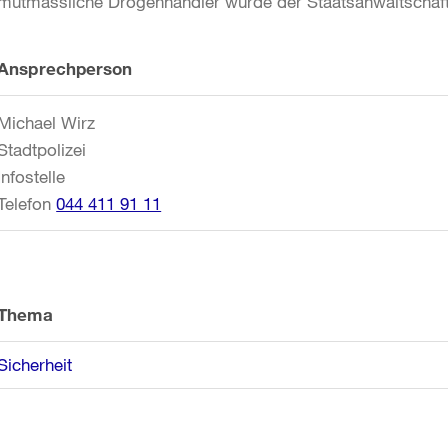
mutmassliche Drogenhändler wurde der Staatsanwaltschaft 
Weitere
Ansprechperson
Informationen
Michael Wirz
Stadtpolizei
Infostelle
Telefon
044 411 91 11
Thema
Sicherheit