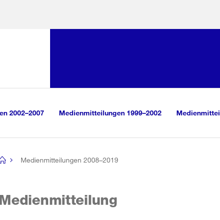
Sprunglink:
Navigation
sauswahl
vigation
m Inhalt
r Suche
gen 2002–2007
Medienmitteilungen 1999–2002
Medienmittei
Medienmitteilungen 2008–2019
[no
title]
Medienmitteilung