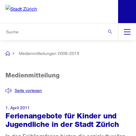
N
S
Zur Bereichsauswahl
Zur Hilfsnavigation
Zum Inhalt
Zur Suche
Suche
Global
Navigation
Medienmitteilungen 2008–2019
[no
title]
Medienmitteilung
Seite vorlesen
1. April 2011
Ferienangebote für Kinder und
Jugendliche in der Stadt Zürich
In den Frühlingsferien bieten die soziokulturellen