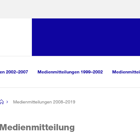
Sprunglink:
Navigation
sauswahl
vigation
m Inhalt
r Suche
gen 2002–2007
Medienmitteilungen 1999–2002
Medienmittei
Medienmitteilungen 2008–2019
[no
title]
Medienmitteilung