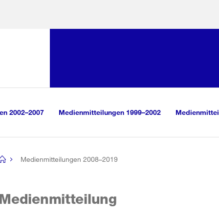
Sprunglink:
Navigation
sauswahl
vigation
m Inhalt
r Suche
gen 2002–2007
Medienmitteilungen 1999–2002
Medienmittei
Medienmitteilungen 2008–2019
[no
title]
Medienmitteilung