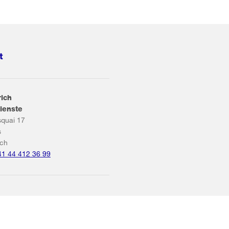
t
rich
ienste
squai 17
s
ich
41 44 412 36 99