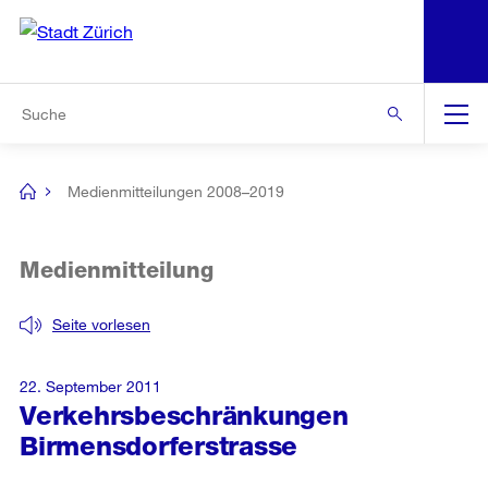
N
S
Zur Bereichsauswahl
Zur Hilfsnavigation
Zum Inhalt
Zur Suche
Suche
Global
Navigation
Medienmitteilungen 2008–2019
[no
title]
Medienmitteilung
Seite vorlesen
22. September 2011
Verkehrsbeschränkungen
Birmensdorferstrasse