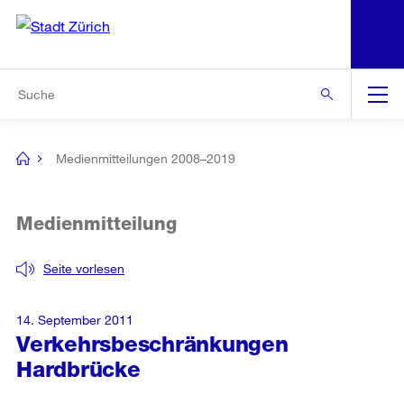
N
S
Zur Bereichsauswahl
Zur Hilfsnavigation
Zum Inhalt
Zur Suche
Suche
Global
Navigation
Medienmitteilungen 2008–2019
[no
title]
Medienmitteilung
Seite vorlesen
14. September 2011
Verkehrsbeschränkungen
Hardbrücke