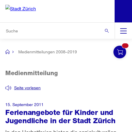
N
S
Zur Bereichsauswahl
Zur Hilfsnavigation
Zum Inhalt
Zur Suche
Suche
Global
Navigation
Medienmitteilungen 2008–2019
[no
title]
Medienmitteilung
Seite vorlesen
15. September 2011
Ferienangebote für Kinder und
Jugendliche in der Stadt Zürich
In den Herbstferien bieten die soziokulturellen