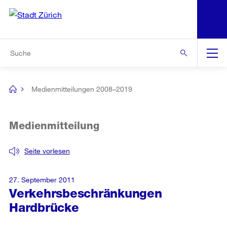
N
S
Zur Bereichsauswahl
Zur Hilfsnavigation
Zum Inhalt
Zur Suche
Suche
Global
Navigation
Medienmitteilungen 2008–2019
[no
title]
Medienmitteilung
Seite vorlesen
27. September 2011
Verkehrsbeschränkungen
Hardbrücke