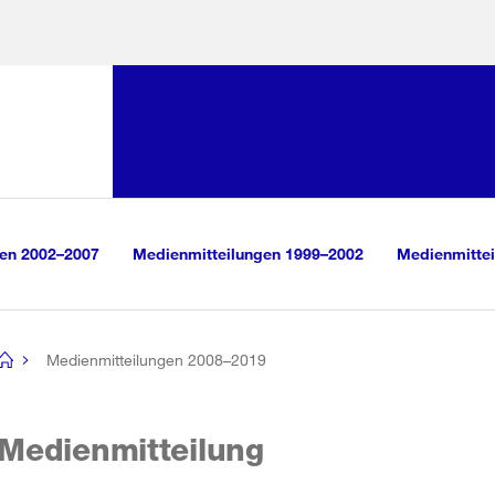
Sprunglink:
Navigation
sauswahl
vigation
m Inhalt
r Suche
gen 2002–2007
Medienmitteilungen 1999–2002
Medienmittei
Medienmitteilungen 2008–2019
[no
title]
Medienmitteilung