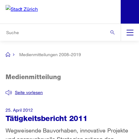
N
S
Zur Bereichsauswahl
Zur Hilfsnavigation
Zum Inhalt
Zur Suche
Suche
Global
Navigation
Medienmitteilungen 2008–2019
[no
title]
Medienmitteilung
Seite vorlesen
25. April 2012
Tätigkeitsbericht 2011
Wegweisende Bauvorhaben, innovative Projekte
und anspruchsvolle Strategien prägen den