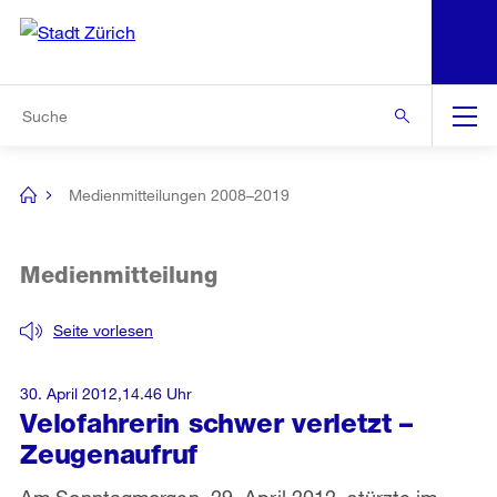
N
S
Zur Bereichsauswahl
Zur Hilfsnavigation
Zum Inhalt
Zur Suche
Suche
Global
Navigation
Medienmitteilungen 2008–2019
[no
title]
Medienmitteilung
Seite vorlesen
30. April 2012,14.46 Uhr
Velofahrerin schwer verletzt –
Zeugenaufruf
Am Sonntagmorgen, 29. April 2012, stürzte im