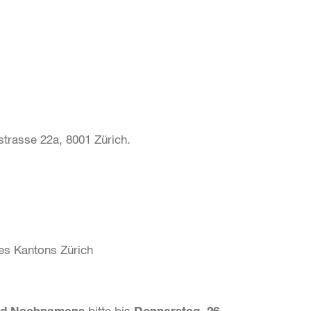
trasse 22a, 8001 Zürich.
des Kantons Zürich
und Nachnamens
bitte bis
Donnerstag, 26.