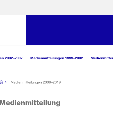
Sprunglink:
Navigation
sauswahl
vigation
m Inhalt
r Suche
gen 2002–2007
Medienmitteilungen 1999–2002
Medienmittei
Medienmitteilungen 2008–2019
[no
title]
Medienmitteilung