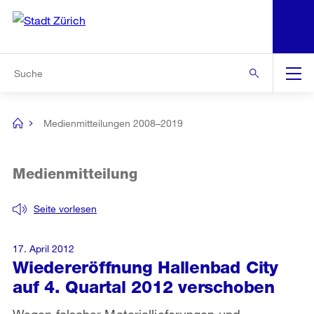
N
S
Zur Bereichsauswahl
Zur Hilfsnavigation
Zum Inhalt
Zur Suche
Suche
Global
Navigation
Medienmitteilungen 2008–2019
[no
title]
Medienmitteilung
Seite vorlesen
17. April 2012
Wiedereröffnung Hallenbad City
auf 4. Quartal 2012 verschoben
Wegen falscher Materiallieferungen und